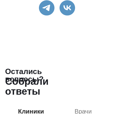
Остались
вопросы?
Собрали
ответы
в одном месте
Клиники
Врачи