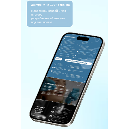
Документ на 100+ страниц
с дорожной картой и чек-
листом,
разработанный именно
под ваш проект