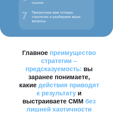
ссылок
7
Презентуем вам готовую
стратегию и разбираем ваши
вопросы
Главное
преимущество
стратегии
–
предсказуемость:
вы
заранее понимаете,
какие
действия приводят
к результату
и
выстраиваете СММ
без
лишней хаотичности