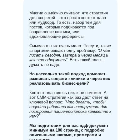
Многие ошибочно считают, что стратегия
для соцсетей – это просто контент-план
или мудборд. То есть, набор тем для
постов, которые подбираются под
направление клиники, или
вдохновляющие референсы.
Смысла от них очень мало. По сути, такие
шпаргалки решают одну проблему:
“О чём
писать сегодня, завтра и через месяц и
как это оформить”.
Есть такой план –
думать не надо.
Но насколько такой подход помогает
развивать соцсети клиники и через них
реализовывать бизнес-цели?
Контент-план здесь никак не поможет. А
вот СММ-стратегия как раз даст ответ на
ключевой вопрос:
“Что делать, чтобы
соцсети работали как инструмент для
построения пациентопотока конкретно к
нам?”
Мы подготовим для вас пдф-документ
минимум на 100 страниц с подробно
описанными шагами, примерами и
ссылками.