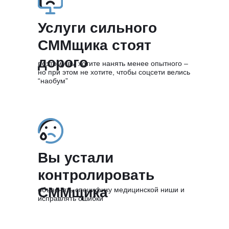
Услуги сильного
СММщика стоят
дорого
поэтому вы хотите нанять менее опытного –
но при этом не хотите, чтобы соцсети велись
“наобум”
Вы устали
контролировать
СММщика
объяснять специфику медицинской ниши и
исправлять ошибки